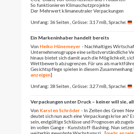
So funktionieren Klimaschutzprojekte
Der Mehrwert klimaneutraler Verpackungen
Umfang: 36 Seiten , Grösse: 3.17 mB, Sprache:
Ein Markeninhaber handelt bereits
Von
Heiko Hünemeyer
- Nachhaltiges Wirtschaft
Unternehmensgruppe eine selbstverständliche Ve
hinaus bietet sich damit auch die Möglichkeit, sic
Wettbewerb abzugrenzen. Für uns als marktführe
Gesichtspflege spielen in diesem Zusammenhang
anzeigen
]
Umfang: 38 Seiten , Grösse: 3.27 mB, Sprache:
Verpackungen unter Druck – keiner will sie, al
Von
Karsten Schröder
- In Zeiten des Green New
deutet sich nun auch eine Verpackungskrise an? Es
sein, endgültige Schlüsse und Prognosen abzugebe
im vollen Gange - Kunststoff-Bashing. Nun setzen
weiterhin gewohnte Wachstumszi
... [
mehr anzei