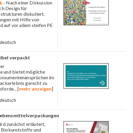
k
- Nach einer Diskussion
ch Design für
strukturen diskutiert.
ungen mit Hilfe von
d auf vor allem steifen PE
deutsch
ibel verpackt
ber
 und bietet mögliche
 Konsumentenansprüchen im
ackerlebnis gerecht zu
usforde
... [
mehr anzeigen
]
deutsch
 Lebensmittelverpackungen
rd zunächst erläutert,
, Biokunststoffe und