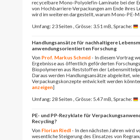
recycelbare Mono-Polyolefin-Laminate bei der 
von Hochbarriere-Verpackungen am Ende ihres Le
wird im weiteren dargestellt, warum Mono-PE-M
Umfang: 23 Seiten , Grösse: 3.51 mB, Sprache:
Handlungsansätze für nachhaltigere Lebensm
anwendungsorientierten Forschung
Von
Prof. Markus Schmid
- In diesem Vortrag w
Ergebnisse aus öffentlich geförderten Forschung
Biopolymeren aus Reststoffen der Lebensmittelpr
Daraus werden Handlungsansätze abgeleitet, wie 
Verpackungskonzepte entwickelt werden könnten
anzeigen
]
Umfang: 28 Seiten , Grösse: 5.47 mB, Sprache:
PE- und PP-Rezyklate für Verpackungsanwend
Recycling?
Von
Florian Riedl
- In den nächsten Jahren wird vo
wesentliche Steigerung des Einsatzes von Regran