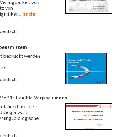
e Verfügbarkeit von
tz von
ignifikan
... [
mehr
deutsch
bensmitteln
kt bedruckt werden
n
ird
deutsch
fe für flexible Verpackungen
n Jahrzehnte die
nd Gegenwart.
cling, biologische
deutsch