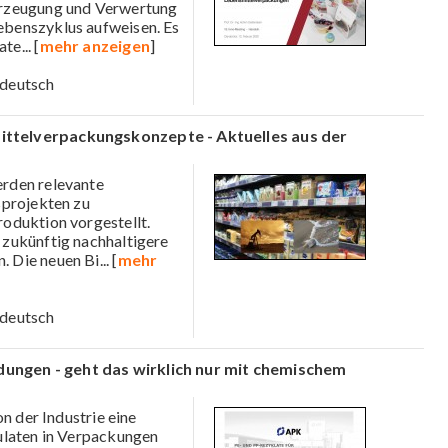
Erzeugung und Verwertung
benszyklus aufweisen. Es
ate
... [
mehr anzeigen
]
deutsch
ittelverpackungskonzepte - Aktuelles aus der
erden relevante
sprojekten zu
oduktion vorgestellt.
zukünftig nachhaltigere
. Die neuen Bi
... [
mehr
deutsch
ungen - geht das wirklich nur mit chemischem
n der Industrie eine
ulaten in Verpackungen