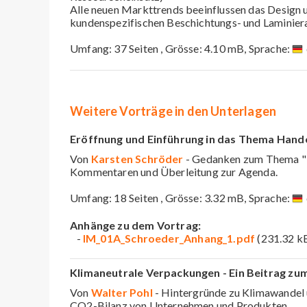
Alle neuen Markttrends beeinflussen das Design 
kundenspezifischen Beschichtungs- und Laminier
Umfang: 37 Seiten , Grösse: 4.10 mB, Sprache:
Weitere Vorträge in den Unterlagen
Eröffnung und Einführung in das Thema Hand
Von
Karsten Schröder
- Gedanken zum Thema "
Kommentaren und Überleitung zur Agenda.
Umfang: 18 Seiten , Grösse: 3.32 mB, Sprache:
Anhänge zu dem Vortrag:
-
IM_01A_Schroeder_Anhang_1.pdf
(231.32 k
Klimaneutrale Verpackungen - Ein Beitrag zu
Von
Walter Pohl
- Hintergründe zu Klimawandel
CO2-Bilanz von Unternehmen und Produkten