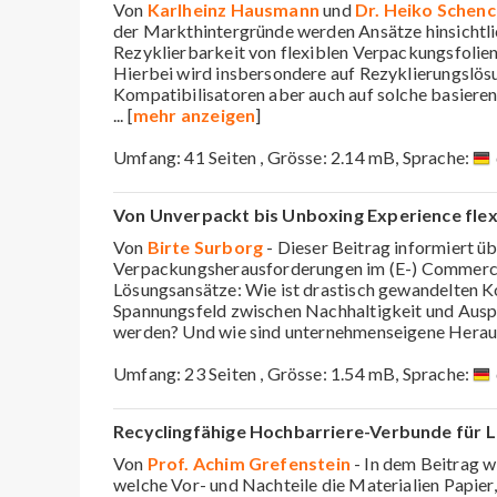
Von
Karlheinz Hausmann
und
Dr. Heiko Schenc
der Markthintergründe werden Ansätze hinsichtli
Rezyklierbarkeit von flexiblen Verpackungsfolien
Hierbei wird insbersondere auf Rezyklierungslös
Kompatibilisatoren aber auch auf solche basieren
... [
mehr anzeigen
]
Umfang: 41 Seiten , Grösse: 2.14 mB, Sprache:
Von Unverpackt bis Unboxing Experience flex
Von
Birte Surborg
- Dieser Beitrag informiert ü
Verpackungsherausforderungen im (E-) Commerce
Lösungsansätze: Wie ist drastisch gewandelten
Spannungsfeld zwischen Nachhaltigkeit und Ausp
werden? Und wie sind unternehmenseigene Hera
Umfang: 23 Seiten , Grösse: 1.54 mB, Sprache:
Recyclingfähige Hochbarriere-Verbunde für
Von
Prof. Achim Grefenstein
- In dem Beitrag wi
welche Vor- und Nachteile die Materialien Papier