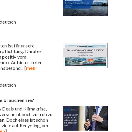
deutsch
en ist für unsere
rpflichtung. Darüber
h positiv vom
nder Anbieter in der
 insbesond
... [
mehr
deutsch
le brauchen sie?
 Deals und Klimakrise,
 erscheint noch zu früh zu
n. Doch eines ist schon
 viele auf Recycling, um
gen
]