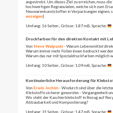
angestrebt. Um dieses Ziel zu erreichen, muss di
hochwertigen Regranulaten, welche sich zum Ersa
Neuwarenkunststoffen in Verpackungen eignen, s
anzeigen
]
Umfang: 16 Seiten , Grösse: 1.87 mB, Sprache:
Druckfarben für den direkten Kontakt mit Le
Von
Steve Walpuski
- Warum Lebensmittel dire
Warum immer mehr Folien innen bedruckt werde
Warum das nur mit Spezialdruckfarben möglich w
Umfang: 10 Seiten , Grösse: 1.09 mB, Sprache:
Kontinuierliche Herausforderung für Klebstof
Von
Erwin Jochim
- Wodurch sind über die letzte
Klebstoffe sicherer geworden - Vergangenheit u
Wo steht der Kaschierklebstoff in Bezug auf Recy
Abbaubarkeit und Kompostierung?
Umfang: 31 Seiten , Grösse: 1.47 mB, Sprache: