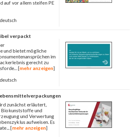
d auf vor allem steifen PE
deutsch
ibel verpackt
ber
 und bietet mögliche
 Konsumentenansprüchen im
ackerlebnis gerecht zu
usforde
... [
mehr anzeigen
]
deutsch
 Lebensmittelverpackungen
rd zunächst erläutert,
, Biokunststoffe und
Erzeugung und Verwertung
benszyklus aufweisen. Es
ate
... [
mehr anzeigen
]