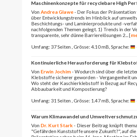
Maschinenkonzepte für recyclebare High Pe
Von
Andrea Glawe
- Der Fokus der Präsentation 
über Entwicklungstrends im Hinblick auf umweltv
Beschichtungs- und Laminierprodukte und -verfa
nachfolgenden Themen gelegt. 1) Trends in der V
transparente, sehr dünne Barrierelösungen 2
... [
me
Umfang: 37 Seiten , Grösse: 4.10 mB, Sprache:
Kontinuierliche Herausforderung für Klebstof
Von
Erwin Jochim
- Wodurch sind über die letzte
Klebstoffe sicherer geworden - Vergangenheit u
Wo steht der Kaschierklebstoff in Bezug auf Recy
Abbaubarkeit und Kompostierung?
Umfang: 31 Seiten , Grösse: 1.47 mB, Sprache:
Warum Klimawandel und Umweltverschmutzun
Von
Dr. Kurt Stark
- Dieser Beitrag knüpft thema
"Gefährden Kunststoffe unsere Zukunft?", auf die 
Präsentation schon beim 16. Inno-Meeting im Fe