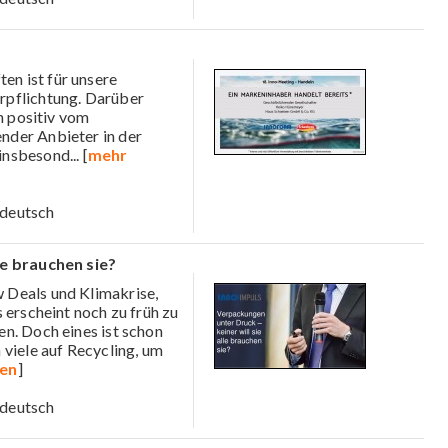
en ist für unsere
rpflichtung. Darüber
h positiv vom
nder Anbieter in der
 insbesond
... [
mehr
deutsch
le brauchen sie?
 Deals und Klimakrise,
 erscheint noch zu früh zu
n. Doch eines ist schon
 viele auf Recycling, um
gen
]
deutsch