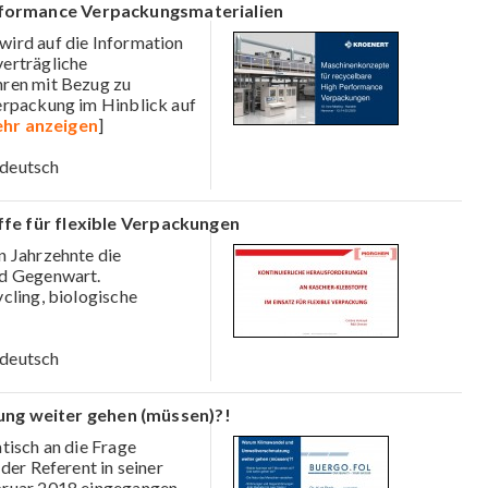
rformance Verpackungsmaterialien
wird auf die Information
erträgliche
hren mit Bezug zu
erpackung im Hinblick auf
hr anzeigen
]
deutsch
fe für flexible Verpackungen
n Jahrzehnte die
nd Gegenwart.
cling, biologische
deutsch
g weiter gehen (müssen)?!
tisch an die Frage
der Referent in seiner
bruar 2018 eingegangen