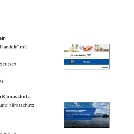
eln
Handeln" mit
deutsch
B)
m Klimaschutz
 und Klimaschutz
deutsch