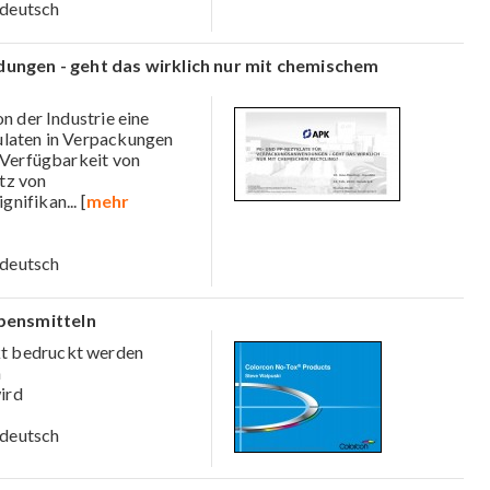
deutsch
ungen - geht das wirklich nur mit chemischem
n der Industrie eine
ulaten in Verpackungen
e Verfügbarkeit von
tz von
ignifikan
... [
mehr
deutsch
bensmitteln
kt bedruckt werden
n
ird
deutsch