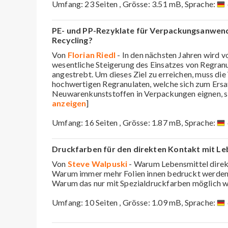
Umfang: 23 Seiten , Grösse: 3.51 mB, Sprache:
PE- und PP-Rezyklate für Verpackungsanwend
Recycling?
Von
Florian Riedl
- In den nächsten Jahren wird vo
wesentliche Steigerung des Einsatzes von Regran
angestrebt. Um dieses Ziel zu erreichen, muss di
hochwertigen Regranulaten, welche sich zum Ersa
Neuwarenkunststoffen in Verpackungen eignen, s
anzeigen
]
Umfang: 16 Seiten , Grösse: 1.87 mB, Sprache:
Druckfarben für den direkten Kontakt mit Le
Von
Steve Walpuski
- Warum Lebensmittel dire
Warum immer mehr Folien innen bedruckt werde
Warum das nur mit Spezialdruckfarben möglich w
Umfang: 10 Seiten , Grösse: 1.09 mB, Sprache: