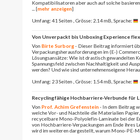
Kompatibilisatoren aber auch auf solche basieren
... [
mehr anzeigen
]
Umfang: 41 Seiten , Grösse: 2.14 mB, Sprache:
Von Unverpackt bis Unboxing Experience flex
Von
Birte Surborg
- Dieser Beitrag informiert ü
Verpackungsherausforderungen im (E-) Commerce
Lösungsansätze: Wie ist drastisch gewandelten
Spannungsfeld zwischen Nachhaltigkeit und Ausp
werden? Und wie sind unternehmenseigene Hera
Umfang: 23 Seiten , Grösse: 1.54 mB, Sprache:
Recyclingfähige Hochbarriere-Verbunde für
Von
Prof. Achim Grefenstein
- In dem Beitrag wi
welche Vor- und Nachteile die Materialien Papier
recycelbare Mono-Polyolefin-Laminate bei der 
von Hochbarriere-Verpackungen am Ende ihres Le
wird im weiteren dargestellt, warum Mono-PE-M