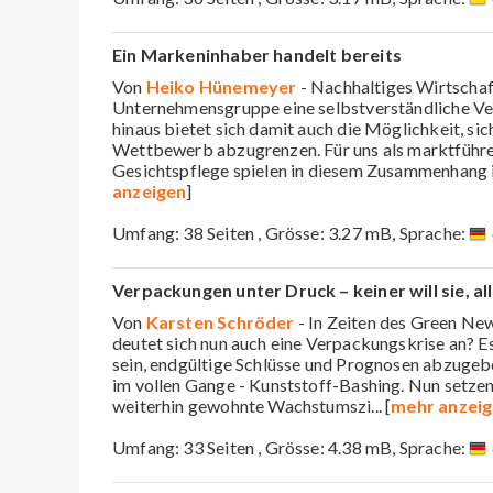
Ein Markeninhaber handelt bereits
Von
Heiko Hünemeyer
- Nachhaltiges Wirtschaft
Unternehmensgruppe eine selbstverständliche Ve
hinaus bietet sich damit auch die Möglichkeit, sic
Wettbewerb abzugrenzen. Für uns als marktführe
Gesichtspflege spielen in diesem Zusammenhang
anzeigen
]
Umfang: 38 Seiten , Grösse: 3.27 mB, Sprache:
Verpackungen unter Druck – keiner will sie, al
Von
Karsten Schröder
- In Zeiten des Green New
deutet sich nun auch eine Verpackungskrise an? Es
sein, endgültige Schlüsse und Prognosen abzugebe
im vollen Gange - Kunststoff-Bashing. Nun setzen
weiterhin gewohnte Wachstumszi
... [
mehr anzei
Umfang: 33 Seiten , Grösse: 4.38 mB, Sprache: