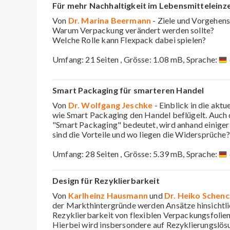
Für mehr Nachhaltigkeit im Lebensmittelein
Von
Dr. Marina Beermann
- Ziele und Vorgehens
Warum Verpackung verändert werden sollte?
Welche Rolle kann Flexpack dabei spielen?
Umfang: 21 Seiten , Grösse: 1.08 mB, Sprache:
Smart Packaging für smarteren Handel
Von
Dr. Wolfgang Jeschke
- Einblick in die akt
wie Smart Packaging den Handel beflügelt. Auch d
"Smart Packaging" bedeutet, wird anhand einiger
sind die Vorteile und wo liegen die Widersprüche?
Umfang: 28 Seiten , Grösse: 5.39 mB, Sprache:
Design für Rezyklierbarkeit
Von
Karlheinz Hausmann
und
Dr. Heiko Schenc
der Markthintergründe werden Ansätze hinsichtli
Rezyklierbarkeit von flexiblen Verpackungsfolien
Hierbei wird insbersondere auf Rezyklierungslös