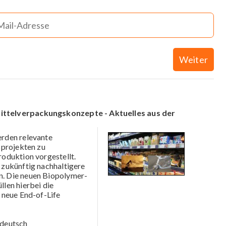
Weiter
ittelverpackungskonzepte - Aktuelles aus der
erden relevante
sprojekten zu
oduktion vorgestellt.
zukünftig nachhaltigere
. Die neuen Biopolymer-
len hierbei die
 neue End-of-Life
deutsch