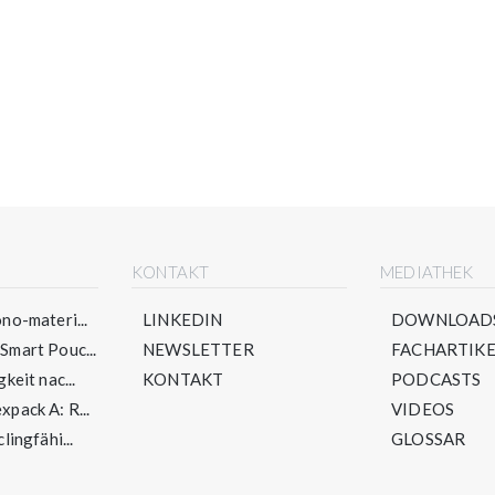
E
KONTAKT
MEDIATHEK
no-materi...
LINKEDIN
DOWNLOAD
mart Pouc...
NEWSLETTER
FACHARTIKE
keit nac...
KONTAKT
PODCASTS
pack A: R...
VIDEOS
lingfähi...
GLOSSAR