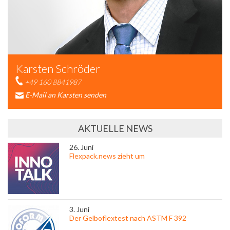
Karsten Schröder
+49 160 8841987
E-Mail an Karsten senden
AKTUELLE NEWS
26. Juni
Flexpack.news zieht um
3. Juni
Der Gelboflextest nach ASTM F 392