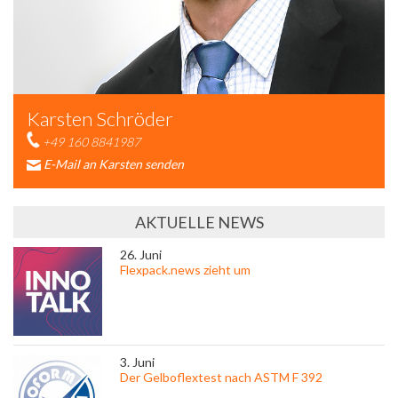
Karsten Schröder
+49 160 8841987
E-Mail an Karsten senden
AKTUELLE NEWS
26. Juni
Flexpack.news zieht um
3. Juni
Der Gelboflextest nach ASTM F 392