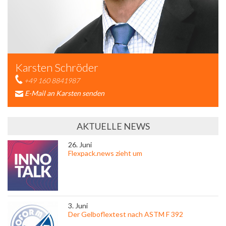
Karsten Schröder
+49 160 8841987
E-Mail an Karsten senden
AKTUELLE NEWS
26. Juni
Flexpack.news zieht um
3. Juni
Der Gelboflextest nach ASTM F 392