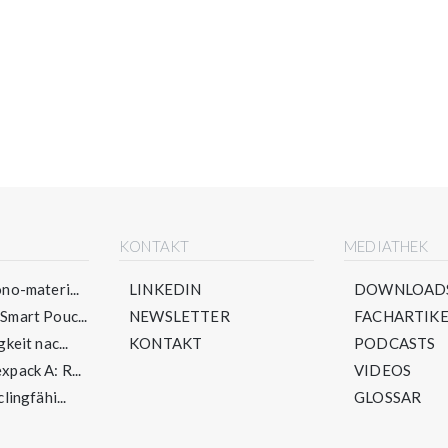
E
KONTAKT
MEDIATHEK
no-materi...
LINKEDIN
DOWNLOAD
mart Pouc...
NEWSLETTER
FACHARTIKE
keit nac...
KONTAKT
PODCASTS
pack A: R...
VIDEOS
lingfähi...
GLOSSAR