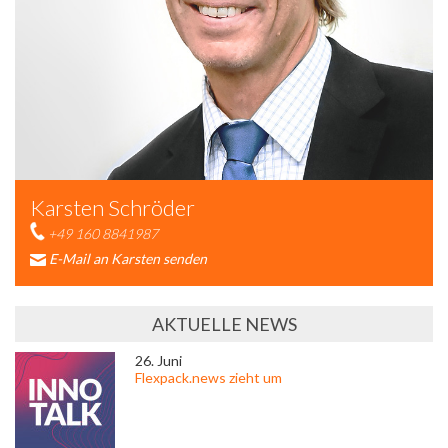
Karsten Schröder
+49 160 8841987
E-Mail an Karsten senden
AKTUELLE NEWS
26. Juni
Flexpack.news zieht um