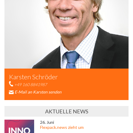
Karsten Schröder
+49 160 8841987
E-Mail an Karsten senden
AKTUELLE NEWS
26. Juni
Flexpack.news zieht um