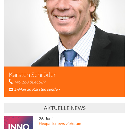
Karsten Schröder
+49 160 8841987
E-Mail an Karsten senden
AKTUELLE NEWS
26. Juni
Flexpack.news zieht um