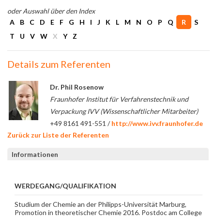
oder Auswahl über den Index
A
B
C
D
E
F
G
H
I
J
K
L
M
N
O
P
Q
R
S
T
U
V
W
X
Y
Z
Details zum Referenten
Dr. Phil Rosenow
Fraunhofer Institut für Verfahrenstechnik und
Verpackung IVV (Wissenschaftlicher Mitarbeiter)
+49 8161 491-551 /
http://www.ivv.fraunhofer.de
Zurück zur Liste der Referenten
Informationen
WERDEGANG/QUALIFIKATION
Studium der Chemie an der Philipps-Universität Marburg,
Promotion in theoretischer Chemie 2016. Postdoc am College