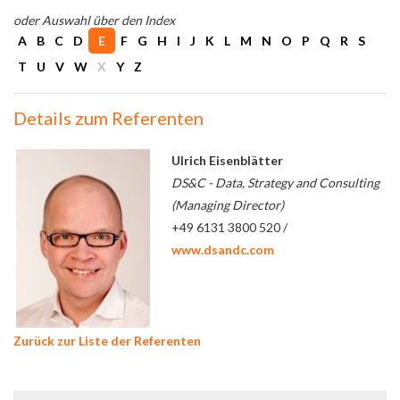
oder Auswahl über den Index
A
B
C
D
E
F
G
H
I
J
K
L
M
N
O
P
Q
R
S
T
U
V
W
X
Y
Z
Details zum Referenten
Ulrich Eisenblätter
DS&C - Data, Strategy and Consulting
(Managing Director)
+49 6131 3800 520 /
www.dsandc.com
Zurück zur Liste der Referenten