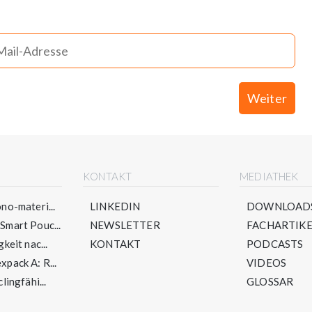
Weiter
E
KONTAKT
MEDIATHEK
no-materi...
LINKEDIN
DOWNLOAD
mart Pouc...
NEWSLETTER
FACHARTIKE
keit nac...
KONTAKT
PODCASTS
pack A: R...
VIDEOS
lingfähi...
GLOSSAR