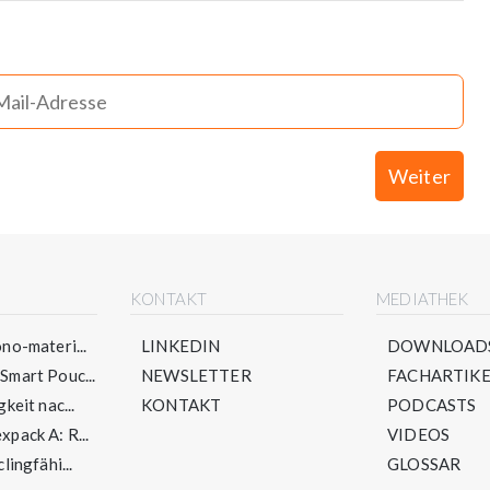
Weiter
E
KONTAKT
MEDIATHEK
no-materi...
LINKEDIN
DOWNLOAD
mart Pouc...
NEWSLETTER
FACHARTIKE
keit nac...
KONTAKT
PODCASTS
pack A: R...
VIDEOS
lingfähi...
GLOSSAR