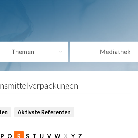
Themen
Mediathek
ensmittelverpackungen
ten
Aktivste Referenten
P
Q
R
S
T
U
V
W
X
Y
Z