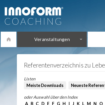
Veranstaltungen
Referentenverzeichnis zu Leb
Listen
Meiste Downloads
Neueste Referen
oder Auswahl über den Index
A
B
C
D
E
F
G
H
I
J
K
L
M
N
O