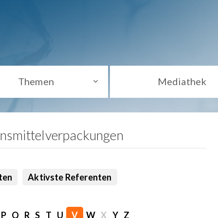
Themen
Mediathek
ensmittelverpackungen
ten
Aktivste Referenten
P
Q
R
S
T
U
V
W
X
Y
Z