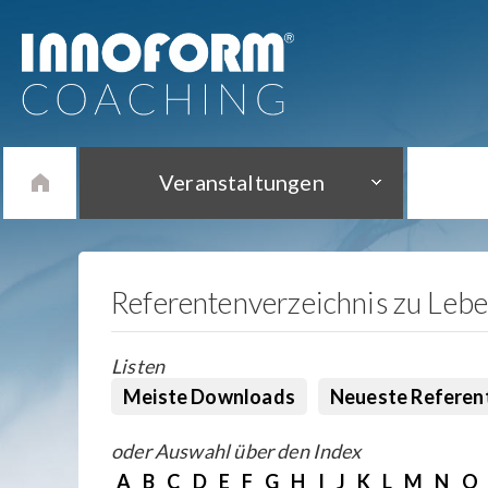
Veranstaltungen
Referentenverzeichnis zu Leb
Listen
Meiste Downloads
Neueste Referen
oder Auswahl über den Index
A
B
C
D
E
F
G
H
I
J
K
L
M
N
O