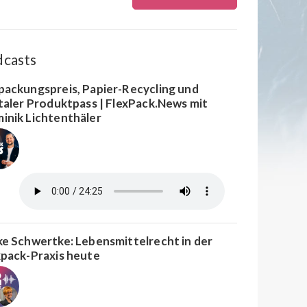
dcasts
packungspreis, Papier-Recycling und
italer Produktpass | FlexPack.News mit
inik Lichtenthäler
ke Schwertke: Lebensmittelrecht in der
xpack-Praxis heute