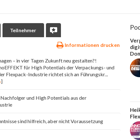
Po
Teilnehmer
Ver
Informationen drucken
dig
Dom
agen – in vier Tagen Zukunft neu gestalten?!
noEFFEKT für High Potentials der Verpackungs- und
er Flexpack-Industrie richtet sich an Führungskr
...
n
]
 Nachfolger und High Potentials aus der
ustrie
Hei
Fle
ntnisse sind hilfreich, aber nicht Voraussetzung