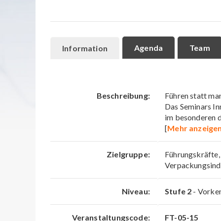
Agenda
Team
Information
Beschreibung:
Führen statt man
Das Seminars In
im besonderen d
[
Mehr anzeige
Zielgruppe:
Führungskräfte,
Verpackungsind
Niveau:
Stufe 2
- Vorken
Veranstaltungscode:
FT-05-15