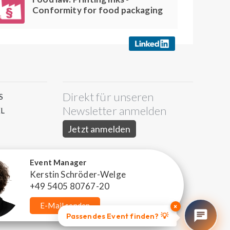
Conformity for food packaging
Direkt für unseren
S
Newsletter anmelden
L
Jetzt anmelden
Event Manager
Kerstin Schröder-Welge
+49 5405 80767-20
E-Mail senden
×
Passendes Event finden? 💡