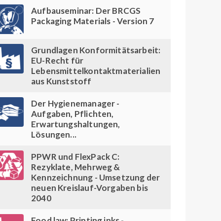
Aufbauseminar: Der BRCGS
Packaging Materials - Version 7
Grundlagen Konformitätsarbeit:
EU-Recht für
Lebensmittelkontaktmaterialien
aus Kunststoff
Der Hygienemanager -
Aufgaben, Pflichten,
Erwartungshaltungen,
Lösungen...
PPWR und FlexPack C:
Rezyklate, Mehrweg &
Kennzeichnung - Umsetzung der
neuen Kreislauf-Vorgaben bis
2040
Food law: Printing inks -