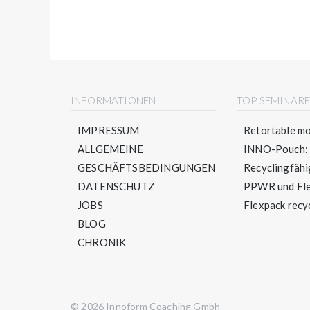
INFORMATIONEN
TOP SEMINAR
IMPRESSUM
Retortable mo
ALLGEMEINE
INNO-Pouch: S
GESCHÄFTSBEDINGUNGEN
Recyclingfähig
DATENSCHUTZ
PPWR und Flex
JOBS
Flexpack recyc
BLOG
CHRONIK
© 2026 Innoform Coaching Gmbh