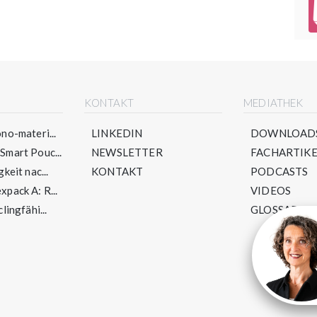
E
KONTAKT
MEDIATHEK
no-materi...
LINKEDIN
DOWNLOAD
mart Pouc...
NEWSLETTER
FACHARTIKE
keit nac...
KONTAKT
PODCASTS
pack A: R...
VIDEOS
lingfähi...
GLOSSAR