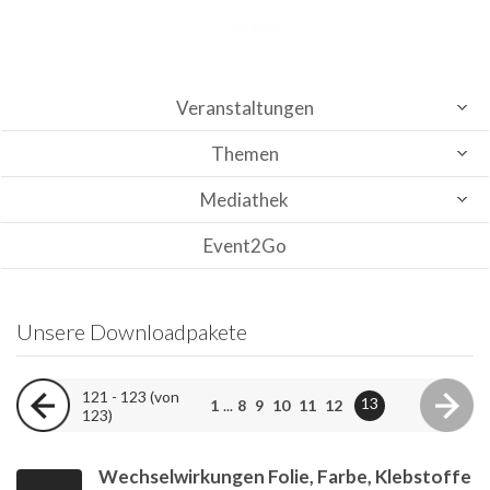
Veranstaltungen
Themen
Mediathek
Event2Go
Unsere Downloadpakete
121 - 123 (von
13
1
...
8
9
10
11
12
123)
Wechselwirkungen Folie, Farbe, Klebstoffe