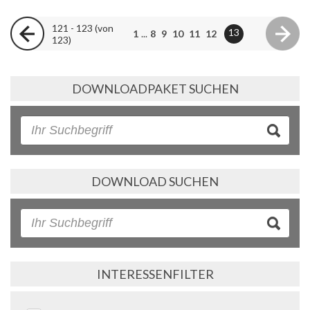
121 - 123 (von
13
1
...
8
9
10
11
12
123)
DOWNLOADPAKET SUCHEN
DOWNLOAD SUCHEN
INTERESSENFILTER