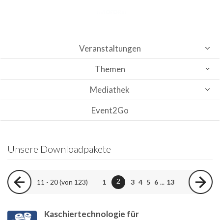
Veranstaltungen
Themen
Mediathek
Event2Go
Unsere Downloadpakete
2
11 - 20 (von 123)
1
3
4
5
6
...
13
Kaschiertechnologie für