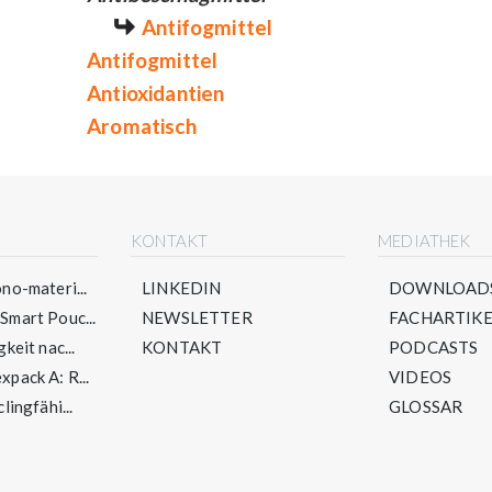
Antifogmittel
Antifogmittel
Antioxidantien
Aromatisch
E
KONTAKT
MEDIATHEK
no-materi...
LINKEDIN
DOWNLOAD
mart Pouc...
NEWSLETTER
FACHARTIKE
keit nac...
KONTAKT
PODCASTS
pack A: R...
VIDEOS
lingfähi...
GLOSSAR