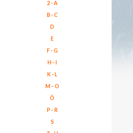
2 - A
B - C
D
E
F - G
H - I
K - L
M - O
Ö
P - R
S