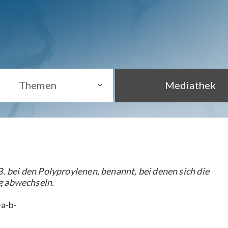
Themen
Mediathek
. bei den Polyproylenen, benannt, bei denen sich die
g abwechseln.
-a-b-