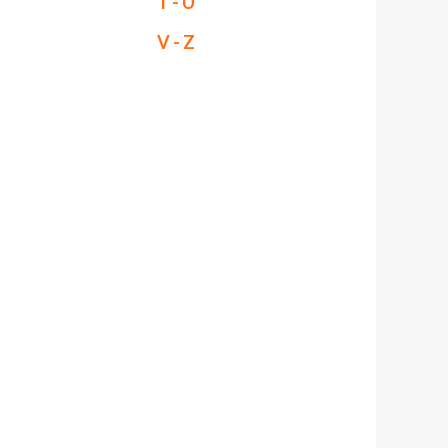
T - U
V - Z