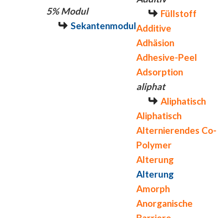
5% Modul
Füllstoff
Sekantenmodul
Additive
Adhäsion
Adhesive-Peel
Adsorption
aliphat
Aliphatisch
Aliphatisch
Alternierendes Co-
Polymer
Alterung
Alterung
Amorph
Anorganische
Barriere