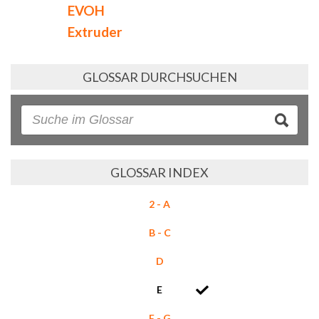
EVOH
Extruder
GLOSSAR DURCHSUCHEN
GLOSSAR INDEX
2 - A
B - C
D
E
F - G