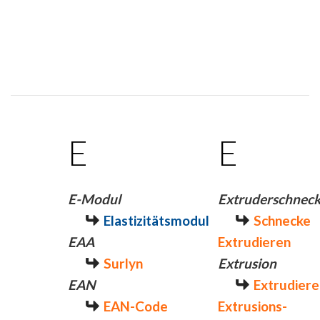
E
E
E-Modul
Extruderschnec
Elastizitätsmodul
Schnecke
EAA
Extrudieren
Surlyn
Extrusion
EAN
Extrudiere
EAN-Code
Extrusions-