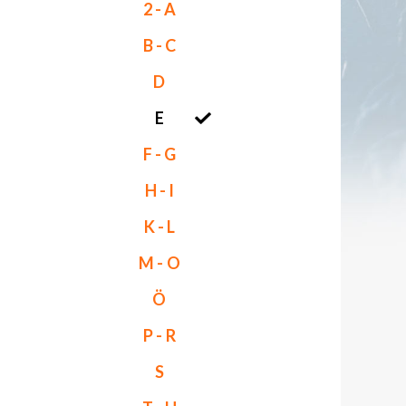
2 - A
B - C
D
E
F - G
H - I
K - L
M - O
Ö
P - R
S