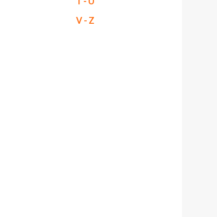
T - U
V - Z