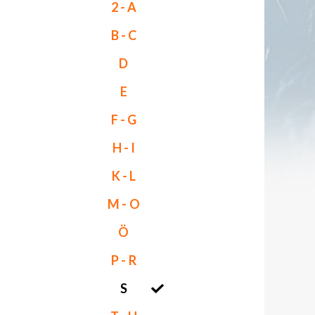
2 - A
B - C
D
E
F - G
H - I
K - L
M - O
Ö
P - R
S