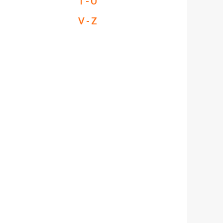
T - U
V - Z