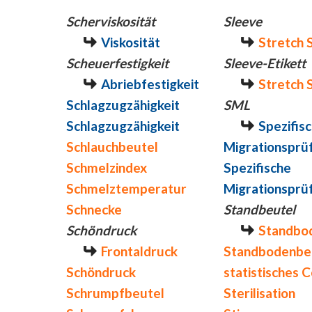
Scherviskosität
Sleeve
Viskosität
Stretch 
Scheuerfestigkeit
Sleeve-Etikett
Abriebfestigkeit
Stretch 
Schlagzugzähigkeit
SML
Schlagzugzähigkeit
Spezifis
Schlauchbeutel
Migrationsprü
Schmelzindex
Spezifische
Schmelztemperatur
Migrationsprü
Schnecke
Standbeutel
Schöndruck
Standbo
Frontaldruck
Standbodenbe
Schöndruck
statistisches 
Schrumpfbeutel
Sterilisation