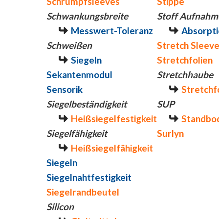
Schrumpfsleeves
Stippe
Schwankungsbreite
Stoff Aufnahm
Messwert-Toleranz
Absorpti
Schweißen
Stretch Sleev
Siegeln
Stretchfolien
Sekantenmodul
Stretchhaube
Sensorik
Stretchf
Siegelbeständigkeit
SUP
Heißsiegelfestigkeit
Standbo
Siegelfähigkeit
Surlyn
Heißsiegelfähigkeit
Siegeln
Siegelnahtfestigkeit
Siegelrandbeutel
Silicon