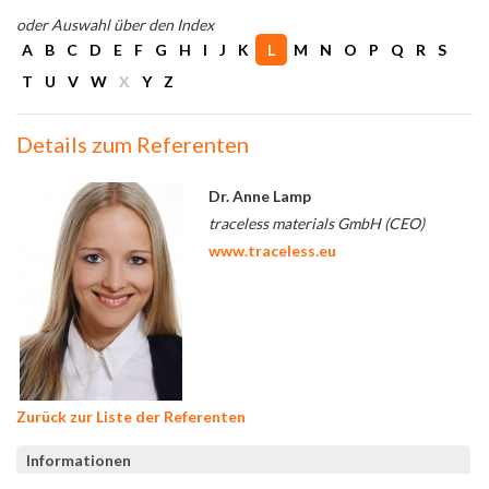
oder Auswahl über den Index
A
B
C
D
E
F
G
H
I
J
K
L
M
N
O
P
Q
R
S
T
U
V
W
X
Y
Z
Details zum Referenten
Dr. Anne Lamp
traceless materials GmbH (CEO)
www.traceless.eu
Zurück zur Liste der Referenten
Informationen