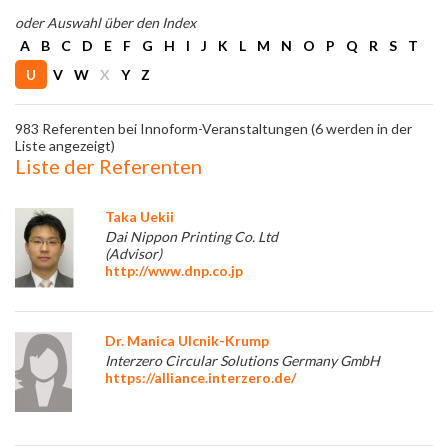
oder Auswahl über den Index
A
B
C
D
E
F
G
H
I
J
K
L
M
N
O
P
Q
R
S
T
U
V
W
X
Y
Z
983 Referenten bei Innoform-Veranstaltungen (6 werden in der
Liste angezeigt)
Liste der Referenten
Taka Uekii
Dai Nippon Printing Co. Ltd
(Advisor)
http://www.dnp.co.jp
Dr. Manica Ulcnik-Krump
Interzero Circular Solutions Germany GmbH
https://alliance.interzero.de/