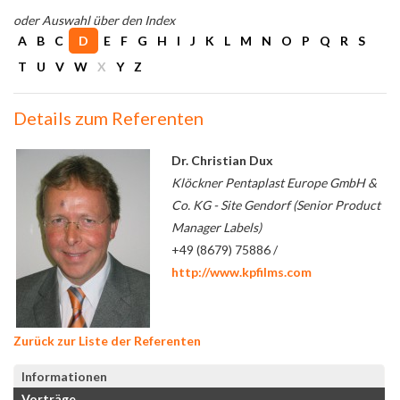
oder Auswahl über den Index
A
B
C
D
E
F
G
H
I
J
K
L
M
N
O
P
Q
R
S
T
U
V
W
X
Y
Z
Details zum Referenten
Dr. Christian Dux
Klöckner Pentaplast Europe GmbH &
Co. KG - Site Gendorf (Senior Product
Manager Labels)
+49 (8679) 75886 /
http://www.kpfilms.com
Zurück zur Liste der Referenten
Informationen
Vorträge