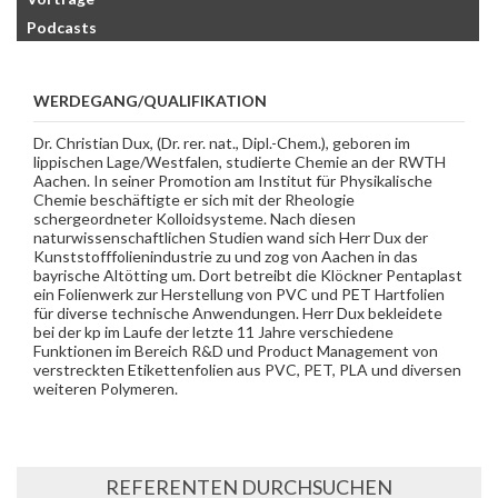
Podcasts
WERDEGANG/QUALIFIKATION
Dr. Christian Dux, (Dr. rer. nat., Dipl.-Chem.), geboren im
lippischen Lage/Westfalen, studierte Chemie an der RWTH
Aachen. In seiner Promotion am Institut für Physikalische
Chemie beschäftigte er sich mit der Rheologie
schergeordneter Kolloidsysteme. Nach diesen
naturwissenschaftlichen Studien wand sich Herr Dux der
Kunststofffolienindustrie zu und zog von Aachen in das
bayrische Altötting um. Dort betreibt die Klöckner Pentaplast
ein Folienwerk zur Herstellung von PVC und PET Hartfolien
für diverse technische Anwendungen. Herr Dux bekleidete
bei der kp im Laufe der letzte 11 Jahre verschiedene
Funktionen im Bereich R&D und Product Management von
verstreckten Etikettenfolien aus PVC, PET, PLA und diversen
weiteren Polymeren.
REFERENTEN DURCHSUCHEN