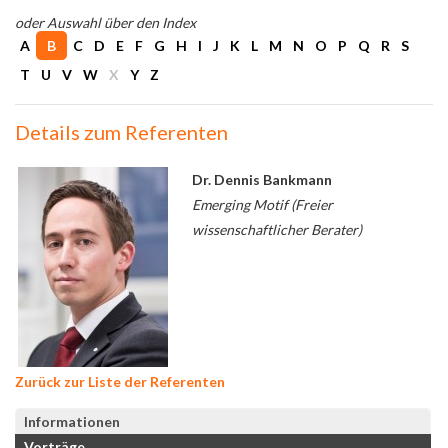
oder Auswahl über den Index
A
B
C
D
E
F
G
H
I
J
K
L
M
N
O
P
Q
R
S
T
U
V
W
X
Y
Z
Details zum Referenten
Dr. Dennis Bankmann
Emerging Motif (Freier
wissenschaftlicher Berater)
Zurück zur Liste der Referenten
Informationen
Vorträge