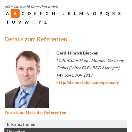
oder Auswahl über den Index
A
B
C
D
E
F
G
H
I
J
K
L
M
N
O
P
Q
R
S
T
U
V
W
X
Y
Z
Details zum Referenten
Gerd-Hinrich Blecken
Multi-Color Hann. Münden Germany
GmbH (Leiter F&E / R&D Manager)
+49 5541 704-291 /
http://de.mcclabel.com/germany
Zurück zur Liste der Referenten
Informationen
Vorträge