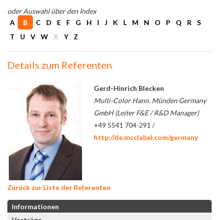
oder Auswahl über den Index
A
B
C
D
E
F
G
H
I
J
K
L
M
N
O
P
Q
R
S
T
U
V
W
X
Y
Z
Details zum Referenten
Gerd-Hinrich Blecken
Multi-Color Hann. Münden Germany
GmbH (Leiter F&E / R&D Manager)
+49 5541 704-291 /
http://de.mcclabel.com/germany
Zurück zur Liste der Referenten
Informationen
Vorträge