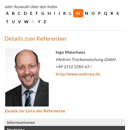
oder Auswahl über den Index
A
B
C
D
E
F
G
H
I
J
K
L
M
N
O
P
Q
R
S
T
U
V
W
X
Y
Z
Details zum Referenten
Ingo Meierhans
Meitron Trockenmischung GmbH
+49 2152 5583-67 /
http://www.meitron.de
Zurück zur Liste der Referenten
Informationen
Vorträge