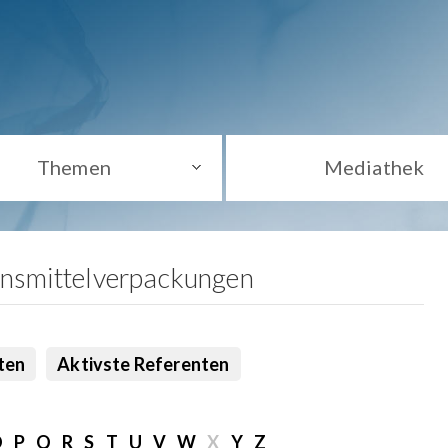
Themen
Mediathek
ensmittelverpackungen
ten
Aktivste Referenten
O
P
Q
R
S
T
U
V
W
X
Y
Z