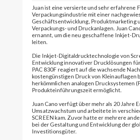
Juan ist eine versierte und sehr erfahrene 
Verpackungsindustrie mit einer nachgewies
Geschäftsentwicklung, Produktmarketing 
Verpackungs- und Druckanlagen. Juan Cano
ernannt, um die neu geschaffene Inkjet-Dr
leiten.
Die Inkjet-Digitaldrucktechnologie von Scr
Entwicklung innovativer Drucklösungen für
PAC 830F reagiert auf die wachsende Nachf
kostengünstigen Druck von Kleinauflagen b
herkömmlichen analogen Drucksystemen (Fl
Produkteinführungszeit ermöglicht.
Juan Cano verfügt über mehr als 20 Jahre E
Umsatzwachstum und arbeitete in verschied
SCREEN kam. Zuvor hatte er mehrere ander
bei der Gestaltung und Entwicklung der gl
Investitionsgüter.