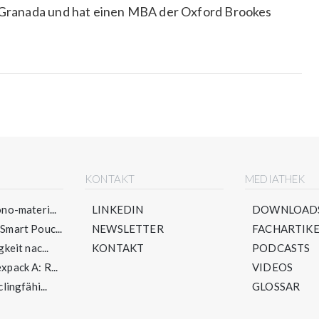
n Granada und hat einen MBA der Oxford Brookes
E
KONTAKT
MEDIATHEK
no-materi...
LINKEDIN
DOWNLOAD
mart Pouc...
NEWSLETTER
FACHARTIKE
keit nac...
KONTAKT
PODCASTS
pack A: R...
VIDEOS
lingfähi...
GLOSSAR