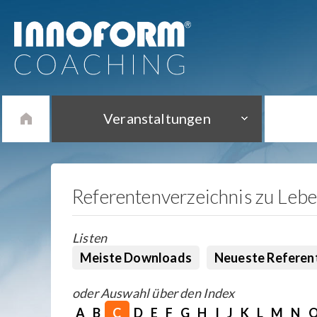
Veranstaltungen
Referentenverzeichnis zu Leb
Listen
Meiste Downloads
Neueste Referen
oder Auswahl über den Index
A
B
C
D
E
F
G
H
I
J
K
L
M
N