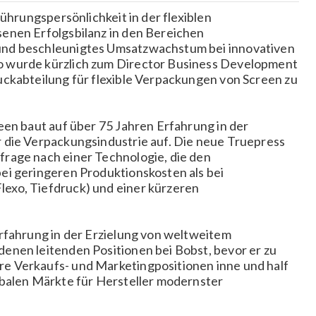
Führungspersönlichkeit in der flexiblen
enen Erfolgsbilanz in den Bereichen
und beschleunigtes Umsatzwachstum bei innovativen
 wurde kürzlich zum Director Business Development
uckabteilung für flexible Verpackungen von Screen zu
een baut auf über 75 Jahren Erfahrung in der
 die Verpackungsindustrie auf. Die neue Truepress
rage nach einer Technologie, die den
ei geringeren Produktionskosten als bei
exo, Tiefdruck) und einer kürzeren
rfahrung in der Erzielung von weltweitem
enen leitenden Positionen bei Bobst, bevor er zu
e Verkaufs- und Marketingpositionen inne und half
obalen Märkte für Hersteller modernster