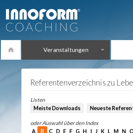
Veranstaltungen
Referentenverzeichnis zu Leb
Listen
Meiste Downloads
Neueste Referen
oder Auswahl über den Index
A
B
C
D
E
F
G
H
I
J
K
L
M
N