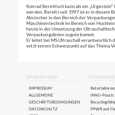
Konrad Beretitsch kann als ein „Urgestein“
werden. Bereits seit 1997 ist er in diesem 
Abstecher in den Bereich der Verpackungs
Maschinentechnik im Bereich von Hochlei
heute in der Umsetzung der Ultraschalltech
Verpackungslinien zugute kommt.
Er leitet bei MS Ultraschall verantwortli
setzt seinen Schwerpunkt auf das Thema V
INFORMATIONEN
TOP SEMINAR
IMPRESSUM
Retortable mo
ALLGEMEINE
INNO-Pouch: S
GESCHÄFTSBEDINGUNGEN
Recyclingfähig
DATENSCHUTZ
PPWR und Flex