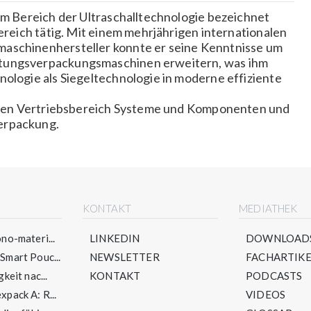
 im Bereich der Ultraschalltechnologie bezeichnet
Bereich tätig. Mit einem mehrjährigen internationalen
maschinenhersteller konnte er seine Kenntnisse um
stungsverpackungsmaschinen erweitern, was ihm
nologie als Siegeltechnologie in moderne effiziente
ch den Vertriebsbereich Systeme und Komponenten und
erpackung.
E
KONTAKT
MEDIATHEK
no-materi...
LINKEDIN
DOWNLOAD
mart Pouc...
NEWSLETTER
FACHARTIKE
keit nac...
KONTAKT
PODCASTS
pack A: R...
VIDEOS