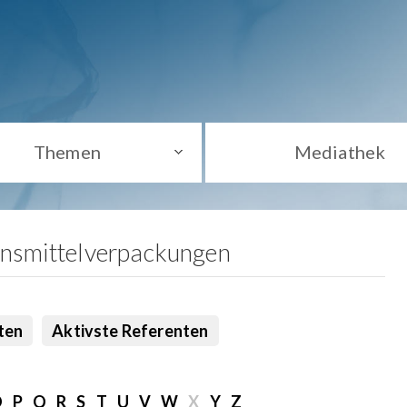
Themen
Mediathek
ensmittelverpackungen
ten
Aktivste Referenten
O
P
Q
R
S
T
U
V
W
X
Y
Z