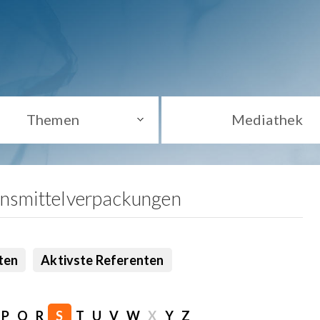
Themen
Mediathek
ensmittelverpackungen
ten
Aktivste Referenten
P
Q
R
S
T
U
V
W
X
Y
Z