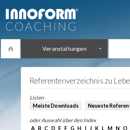
Veranstaltungen
Referentenverzeichnis zu Leb
Listen
Meiste Downloads
Neueste Referen
oder Auswahl über den Index
A
B
C
D
E
F
G
H
I
J
K
L
M
N
O