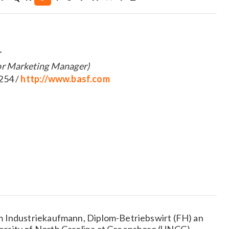
r
or Marketing Manager)
254 /
http://www.basf.com
m Industriekaufmann, Diplom-Betriebswirt (FH) an
rsity of North Carolina at Greensboro (UNCG)