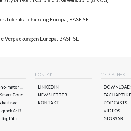
lanzfolienkaschierung Europa, BASF SE
ble Verpackungen Europa, BASF SE
E
KONTAKT
MEDIATHEK
no-materi...
LINKEDIN
DOWNLOAD
mart Pouc...
NEWSLETTER
FACHARTIKE
keit nac...
KONTAKT
PODCASTS
pack A: R...
VIDEOS
lingfähi...
GLOSSAR