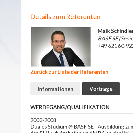
Details zum Referenten
Maik Schindle
BASF SE (Seni
+49 621 60-92
Zurück zur Liste der Referenten
Vorträge
Informationen
WERDEGANG/QUALIFIKATION
2003-2008
Duales Studium @ BASF SE - Ausbildung zu
der FH Ludwigshafen und MBA an der Unive