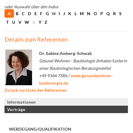
oder Auswahl über den Index
A
B
C
D
E
F
G
H
I
J
K
L
M
N
O
P
Q
R
S
T
U
V
W
X
Y
Z
Details zum Referenten
Dr. Sabine Amberg-Schwab
Gesund Wohnen - Baubiologie (Inhaber/Leiterin
einer Baubiologischen Beratungsstelle)
+49 9364 7386 /
www.gesundwohnen-
baubiologie.de
Zurück zur Liste der Referenten
Informationen
Vorträge
WERDEGANG/QUALIFIKATION