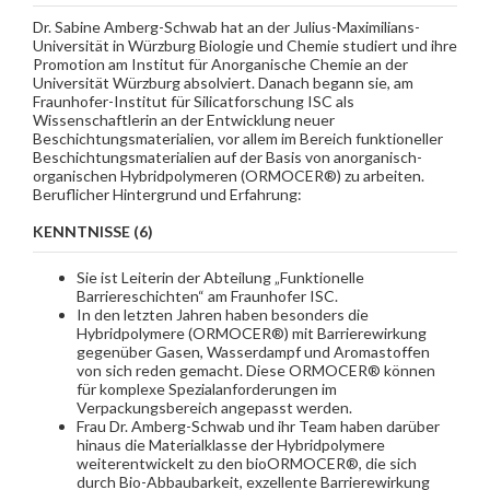
Dr. Sabine Amberg-Schwab hat an der Julius-Maximilians-
Universität in Würzburg Biologie und Chemie studiert und ihre
Promotion am Institut für Anorganische Chemie an der
Universität Würzburg absolviert. Danach begann sie, am
Fraunhofer-Institut für Silicatforschung ISC als
Wissenschaftlerin an der Entwicklung neuer
Beschichtungsmaterialien, vor allem im Bereich funktioneller
Beschichtungsmaterialien auf der Basis von anorganisch-
organischen Hybridpolymeren (ORMOCER®) zu arbeiten.
Beruflicher Hintergrund und Erfahrung:
KENNTNISSE (6)
Sie ist Leiterin der Abteilung „Funktionelle
Barriereschichten“ am Fraunhofer ISC.
In den letzten Jahren haben besonders die
Hybridpolymere (ORMOCER®) mit Barrierewirkung
gegenüber Gasen, Wasserdampf und Aromastoffen
von sich reden gemacht. Diese ORMOCER® können
für komplexe Spezialanforderungen im
Verpackungsbereich angepasst werden.
Frau Dr. Amberg-Schwab und ihr Team haben darüber
hinaus die Materialklasse der Hybridpolymere
weiterentwickelt zu den bioORMOCER®, die sich
durch Bio-Abbaubarkeit, exzellente Barrierewirkung