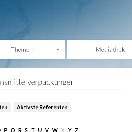
Themen
Mediathek
ensmittelverpackungen
ten
Aktivste Referenten
O
P
Q
R
S
T
U
V
W
X
Y
Z