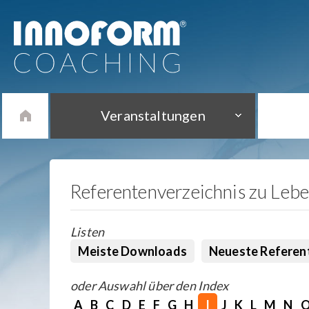
Veranstaltungen
Referentenverzeichnis zu Leb
Listen
Meiste Downloads
Neueste Referen
oder Auswahl über den Index
A
B
C
D
E
F
G
H
I
J
K
L
M
N