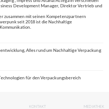
ckaging , Impress und Altana/Actega in verschieden
usiness Development Manager, Direktor Vertrieb und
her zusammen mit seinen Kompetenzpartnern
werpunk seit 2018 ist die Nachhaltige
 Kommunikation.
ntwicklung, Alles rund um Nachhaltige Verpackung
 Technologien für den Verpackungsbereich
E
KONTAKT
MEDIATHEK