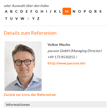
oder Auswahl über den Index
A
B
C
D
E
F
G
H
I
J
K
L
M
N
O
P
Q
R
S
T
U
V
W
X
Y
Z
Details zum Referenten
Volker Muche
pacoon GmbH (Managing Director)
+49 173 8530255 /
http://www.pacoon.de/
Zurück zur Liste der Referenten
Informationen