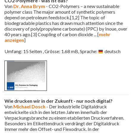
CO2-Polymere - was ist das?
Von
Dr. Anna Brym
- CO2-Polymers – a new sustainable
polymer class The major amount of synthetic polymers
depend on petroleum feedstock.[1,2] The topic of
biodegradable plastics has drawn much attention since the
discovery of poly(propylene carbonate) (PPC) by Inoue, over
40 years ago.[3] Coupling of carbon dioxide
... [
mehr
anzeigen
]
Umfang: 15 Seiten , Grösse: 1.68 mB, Sprache:
deutsch
Wie drucken wir in der Zukunft - nur noch digital?
Von
Michael Dosch
- Der industrielle Digitaldruck
entwickelte sich in den letzten Jahren innerhalb der
Verpackungsbranche zu einem etablierten Druckverfahren.
Besonders im Etikettendruck verdrängt der Digitaldruck
immer mehr den Offset- und Flexodruck. In der