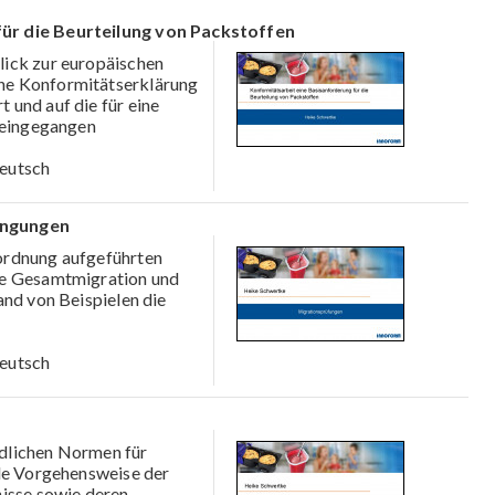
ür die Beurteilung von Packstoffen
lick zur europäischen
ne Konformitätserklärung
 und auf die für eine
r eingegangen
eutsch
ingungen
rordnung aufgeführten
ie Gesamtmigration und
and von Beispielen die
eutsch
edlichen Normen für
lle Vorgehensweise der
nisse sowie deren