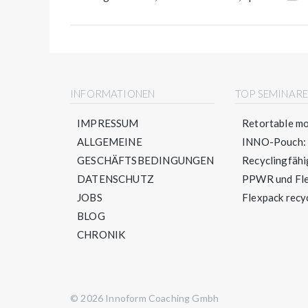
INFORMATIONEN
TOP SEMINAR
IMPRESSUM
Retortable mo
ALLGEMEINE
INNO-Pouch: S
GESCHÄFTSBEDINGUNGEN
Recyclingfähig
DATENSCHUTZ
PPWR und Flex
JOBS
Flexpack recyc
BLOG
CHRONIK
© 2026 Innoform Coaching Gmbh