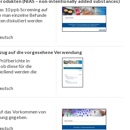
odukten (NIAS – non-intentionally added substances)
as 10 ppb Screening auf
e man einzelne Befunde
ten diskutiert werden
eutsch
ezug auf die vorgesehene Verwendung
Prüfberichte in
ob diese für die
ießend werden die
eutsch
 auf das Vorkommen von
tung gegeben.
eutsch