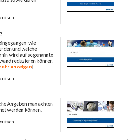
eutsch
t?
 eingegangen, wie
erden und welche
rhin wird auf sogenannte
wand reduzieren können.
ehr anzeigen
]
eutsch
elche Angeben man achten
hnet werden können.
eutsch