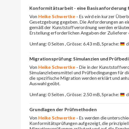
Konformitätsarbeit - eine Basisanforderung f
Von
Heike Schwertke
- Es wird ein kurzer Überb
Gesetzgebung gegeben. Die Anforderungen an ei
gemäß der Kunststoffverordnung werden erläutert
Erstellung erforderlichen Angaben der Zuliefere
Umfang: 0 Seiten , Grösse: 6.43 mB, Sprache:
d
Migrationsprüfung: Simulanzien und Prüfbed
Von
Heike Schwertke
- Die in der Kunststoffve
Simulanzlebensmittel und Prüfbedingungen für d
die spezifische Migration werden erklärt und anh
Auswahl geübt.
Umfang: 0 Seiten , Grösse: 2.50 mB, Sprache:
d
Grundlagen der Prüfmethoden
Von
Heike Schwertke
- Es werden die unterschi
Konformitätsprüfungen aufgezeigt, die prinzipie
Migrationsprüfungen erläutert und auf die Ergeb