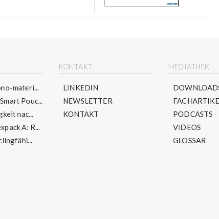
E
KONTAKT
MEDIATHEK
no-materi...
LINKEDIN
DOWNLOAD
mart Pouc...
NEWSLETTER
FACHARTIKE
keit nac...
KONTAKT
PODCASTS
pack A: R...
VIDEOS
lingfähi...
GLOSSAR