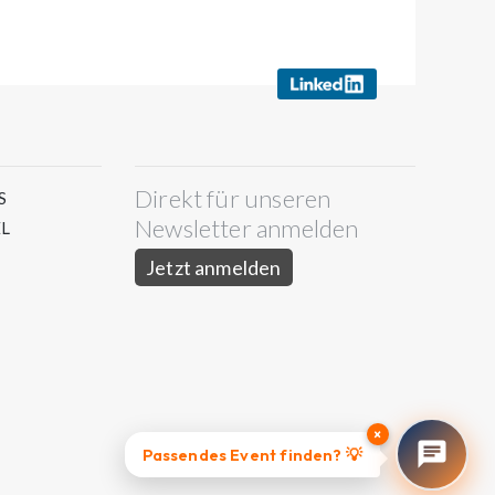
Direkt für unseren
S
Newsletter anmelden
L
Jetzt anmelden
×
Passendes Event finden? 💡