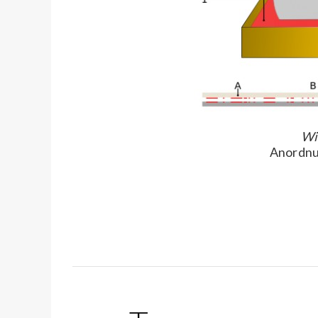
Wi
Anordnu