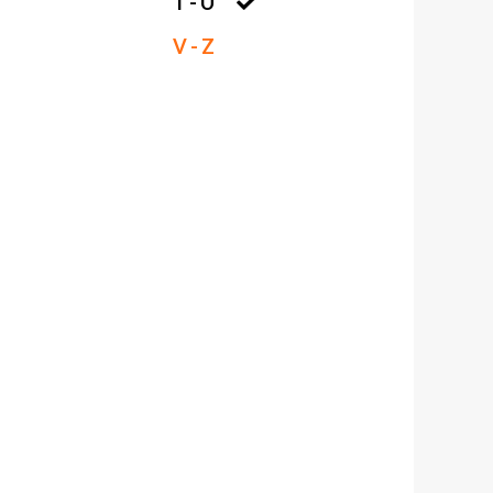
T - U
V - Z