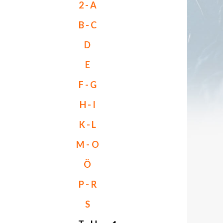
2 - A
B - C
D
E
F - G
H - I
K - L
M - O
Ö
P - R
S