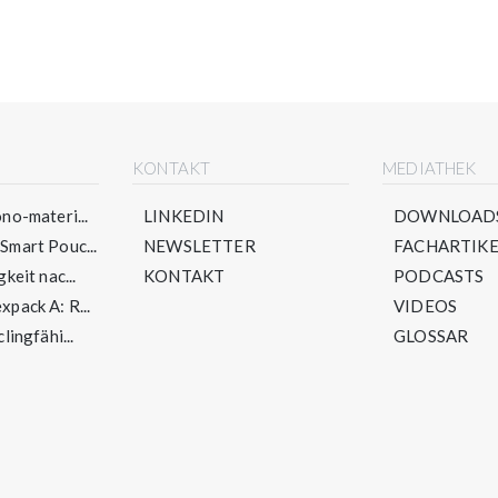
E
KONTAKT
MEDIATHEK
no-materi...
LINKEDIN
DOWNLOAD
mart Pouc...
NEWSLETTER
FACHARTIKE
keit nac...
KONTAKT
PODCASTS
pack A: R...
VIDEOS
lingfähi...
GLOSSAR