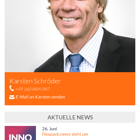
Karsten Schröder
+49 160 8841987
E-Mail an Karsten senden
AKTUELLE NEWS
26. Juni
Flexpack.news zieht um