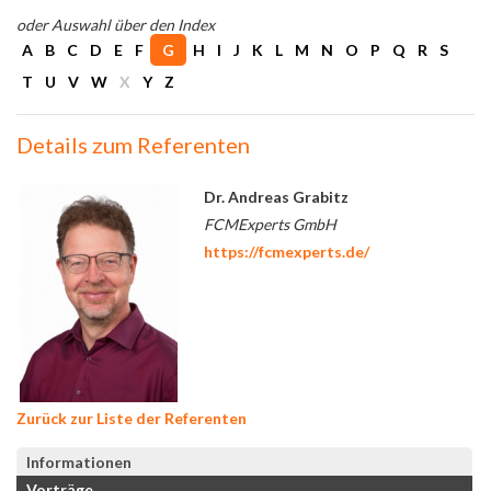
oder Auswahl über den Index
A
B
C
D
E
F
G
H
I
J
K
L
M
N
O
P
Q
R
S
T
U
V
W
X
Y
Z
Details zum Referenten
Dr. Andreas Grabitz
FCMExperts GmbH
https://fcmexperts.de/
Zurück zur Liste der Referenten
Informationen
Vorträge