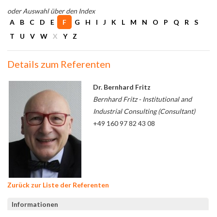
oder Auswahl über den Index
A
B
C
D
E
F
G
H
I
J
K
L
M
N
O
P
Q
R
S
T
U
V
W
X
Y
Z
Details zum Referenten
Dr. Bernhard Fritz
Bernhard Fritz - Institutional and
Industrial Consulting (Consultant)
+49 160 97 82 43 08
Zurück zur Liste der Referenten
Informationen