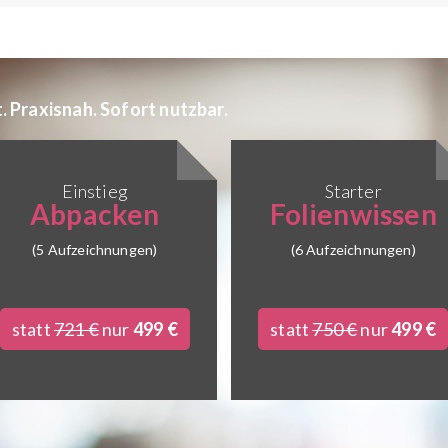
 Praxisnah. Sofort nutzbar.
Einstieg
Starter
Abpacken
Folienwissen
(5 Aufzeichnungen)
(6 Aufzeichnungen)
statt
721 €
nur
499 €
statt
750 €
nur
499 €