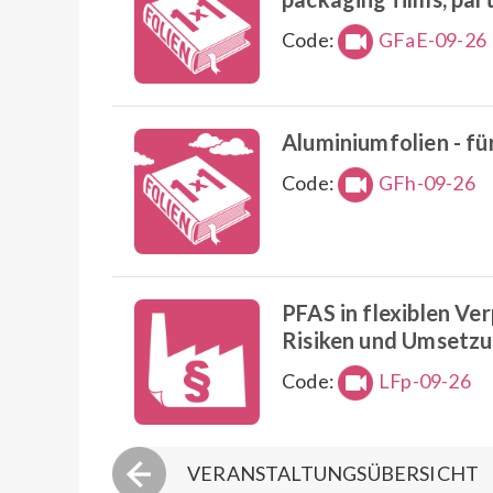
Code:
GFaE-09-26
Aluminiumfolien - fü
Code:
GFh-09-26
PFAS in flexiblen V
Risiken und Umsetz
Code:
LFp-09-26
VERANSTALTUNGSÜBERSICHT