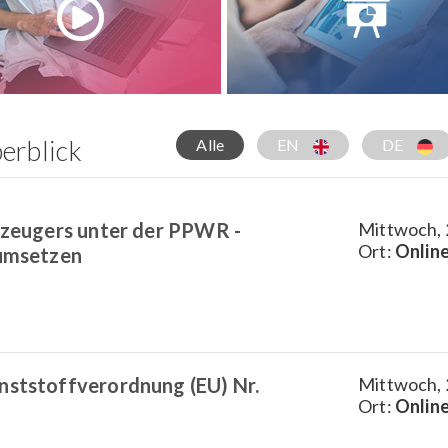
erblick
Alle
EN
DE
Erzeugers unter der PPWR -
Mittwoch, 2
Ort:
Onlin
 umsetzen
nststoffverordnung (EU) Nr.
Mittwoch, 
Ort:
Onlin