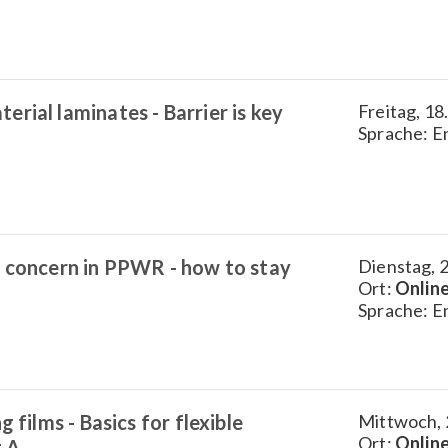
rial laminates - Barrier is key
Freitag, 18
Sprache: E
f concern in PPWR - how to stay
Dienstag, 2
Ort:
Onlin
Sprache: E
 films - Basics for flexible
Mittwoch, 
Ort:
Onlin
t A