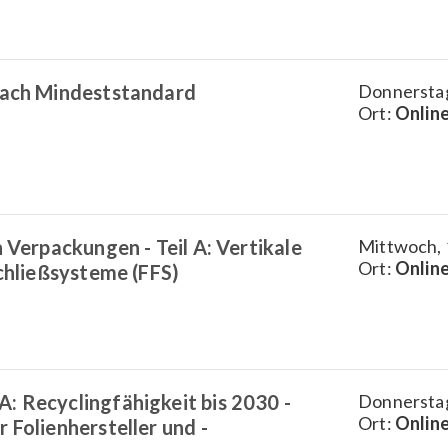
nach Mindeststandard
Donnerstag
Ort:
Onlin
n Verpackungen - Teil A: Vertikale
Mittwoch, 
Ort:
Onlin
schließsysteme (FFS)
: Recyclingfähigkeit bis 2030 -
Donnerstag
Ort:
Onlin
 Folienhersteller und -