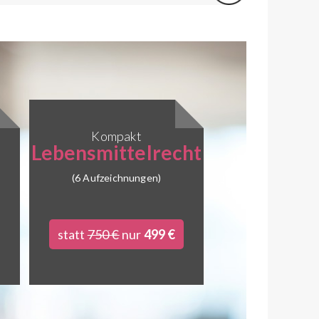
Kompakt
Lebensmittelrecht
(6 Aufzeichnungen)
statt
750 €
nur
499 €