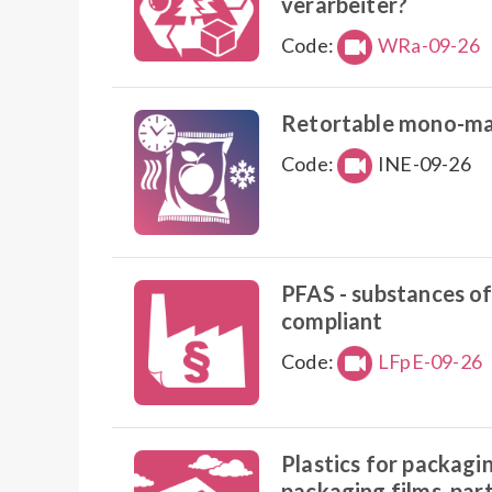
verarbeiter?
Code:
WRa-09-26
Retortable mono-mate
Code:
INE-09-26
PFAS - substances o
compliant
Code:
LFpE-09-26
Plastics for packaging
packaging films, par