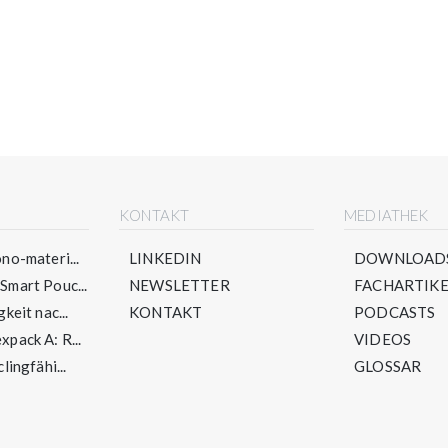
E
KONTAKT
MEDIATHEK
no-materi...
LINKEDIN
DOWNLOAD
mart Pouc...
NEWSLETTER
FACHARTIKE
keit nac...
KONTAKT
PODCASTS
pack A: R...
VIDEOS
lingfähi...
GLOSSAR