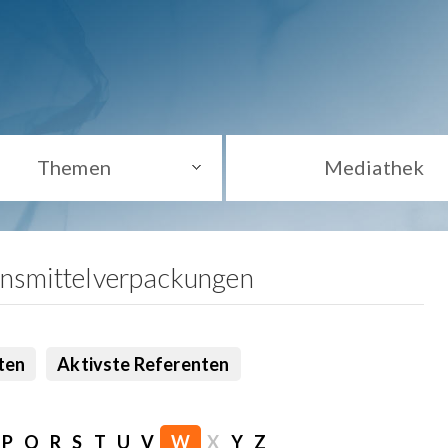
Themen
Mediathek
ensmittelverpackungen
ten
Aktivste Referenten
P
Q
R
S
T
U
V
W
X
Y
Z