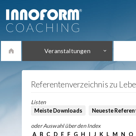
Veranstaltungen
Referentenverzeichnis zu Leb
Listen
Meiste Downloads
Neueste Referen
oder Auswahl über den Index
A
B
C
D
E
F
G
H
I
J
K
L
M
N
O