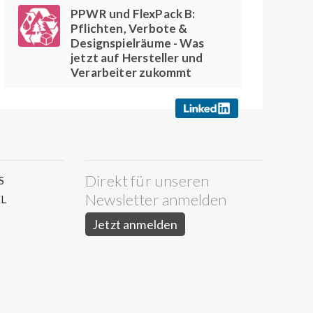
PPWR und FlexPack B:
Pflichten, Verbote &
Designspielräume - Was
jetzt auf Hersteller und
Verarbeiter zukommt
Direkt für unseren
S
Newsletter anmelden
L
Jetzt anmelden