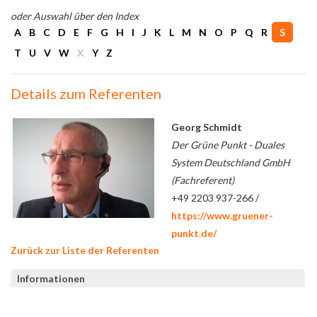
oder Auswahl über den Index
A
B
C
D
E
F
G
H
I
J
K
L
M
N
O
P
Q
R
S
T
U
V
W
X
Y
Z
Details zum Referenten
Georg Schmidt
Der Grüne Punkt - Duales
System Deutschland GmbH
(Fachreferent)
+49 2203 937-266 /
https://www.gruener-
punkt.de/
Zurück zur Liste der Referenten
Informationen