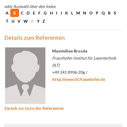
oder Auswahl über den Index
A
B
C
D
E
F
G
H
I
J
K
L
M
N
O
P
Q
R
S
T
U
V
W
X
Y
Z
Details zum Referenten
Maximilian Brosda
Fraunhofer-Institut für Lasertechnik
(ILT)
+49 241 8906-20g /
http://www.ilt.fraunhofer.de
Zurück zur Liste der Referenten