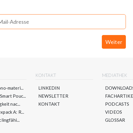
Weiter
E
KONTAKT
MEDIATHEK
no-materi...
LINKEDIN
DOWNLOAD
mart Pouc...
NEWSLETTER
FACHARTIKE
keit nac...
KONTAKT
PODCASTS
pack A: R...
VIDEOS
lingfähi...
GLOSSAR