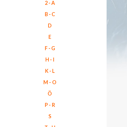
2 - A
B - C
D
E
F - G
H - I
K - L
M - O
Ö
P - R
S