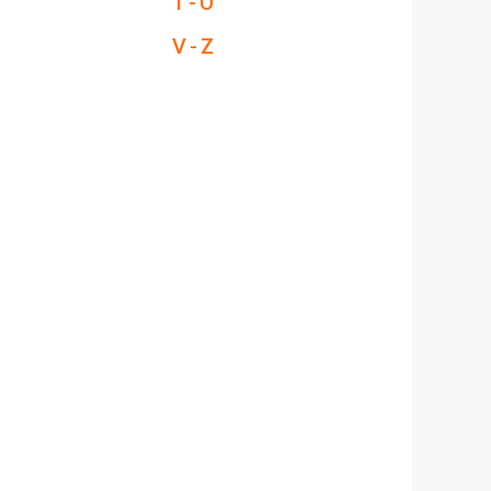
T - U
V - Z